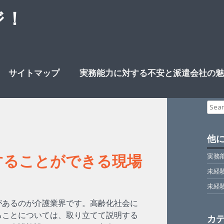
ジ！
サイトマップ
実務能力に対する不安と派遣会社の魅
Sear
for:
他
することができる現場
実務
未経
未経
があるのが介護業界です。高齢化社会に
ることについては、取り立てて説明する
カ