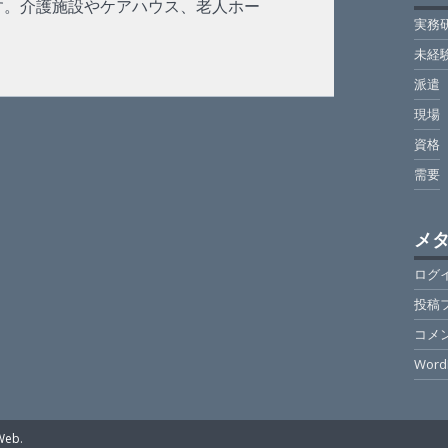
す。介護施設やケアハウス、老人ホー
実務
未経
派遣
現場
資格
需要
メ
ログ
投稿
コメ
Word
Web
.