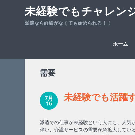
未経験でもチャレン
派遣なら経験がなくても始められる！！
Skip
ホーム
需要
to
未経験でも活躍
7月
16
content
派遣での仕事が未経験という人にも、人気
伴い、介護サービスの需要が急拡大してい