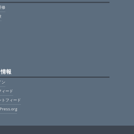
研修
験
タ情報
イン
フィード
ントフィード
Press.org